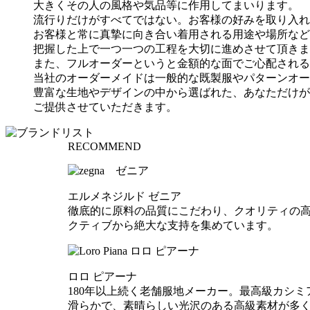
大きくその人の風格や気品等に作用してまいります。
流行りだけがすべてではない。お客様の好みを取り入れ
お客様と常に真摯に向き合い着用される用途や場所など
把握した上で一つ一つの工程を大切に進めさせて頂きま
また、フルオーダーというと金額的な面でご心配される
当社のオーダーメイドは一般的な既製服やパターンオー
豊富な生地やデザインの中から選ばれた、あなただけが
ご提供させていただきます。
RECOMMEND
エルメネジルド ゼニア
徹底的に原料の品質にこだわり、クオリティの
クティブから絶大な支持を集めています。
ロロ ピアーナ
180年以上続く老舗服地メーカー。最高級カシ
滑らかで、素晴らしい光沢のある高級素材が多