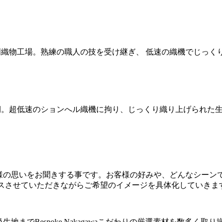
名門織物工場。熟練の職人の技を受け継ぎ、 低速の織機でじっ
期。超低速のションへル織機に拘り、じっくり織り上げられた
様の思いをお聞きする事です。お客様の好みや、どんなシーン
イスさせていただきながらご希望のイメージを具体化していきま
までBespoke Nakagawaこだわりの厳選素材を数多く