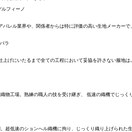
。アパレル業界や、関係者からは特に評価の高い生地メーカー
後の仕上げにいたるまで全ての工程において妥協を許さない服地
名門織物工場。熟練の職人の技を受け継ぎ、 低速の織機でじっ
期。超低速のションへル織機に拘り、じっくり織り上げられた